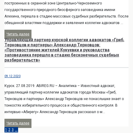
построенных в охранной зоне Центрально-Черноземного
государственного природного биосферного заповедника имени
Алехина, перешла в стадию массовых судебных разбирательств. После
обещанной властями поддержки и заявления коллегии адвокатов ...
Читать далее
Управляющий партнер курской коллегии адвокатов «Гриб,
Терновцов и партнеры» Александр Терновцов:
«Противостояние жителей Кукуевки и руководства
заповедника перешло в стадию бесконечных судебных
разбирательств»
09.12.2020
Курск. 27.08.2019. ABIREG.RU – Аналитика – Известный адвокат,
управляющий партнер коллегии адвокатов города Москвы «Гриб,
Терновцов и партнеры» Александр Терновцов не понаслышке знает о
тонкостях избирательного процесса и общественного контроля. В
интервью «Абирегу» Александр Терновцов рассказал о м...
Читать далее
1
2
3
…